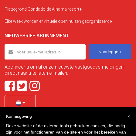
Plattegrond Condado de Alhama resort
Elke week worden er virtuele open huizen georganiseerd
NIEUWSBRIEF ABONNEMENT
voorleggen
Abonneer u om al onze nieuwste vastgoedvermeldingen
direct naar u te laten e-mailen.
Kennisgeving
×
Quality Homes Costa Calida
is a registered trademark of
Deze website of de externe tools gebruiken cookies, die nodig
La Manga Holiday Home SL duly registered with CIF / tax
zijn voor het functioneren van de site en voor het bereiken van
no. B-30750053 and address: Bella Luz 07-05, 30389 La