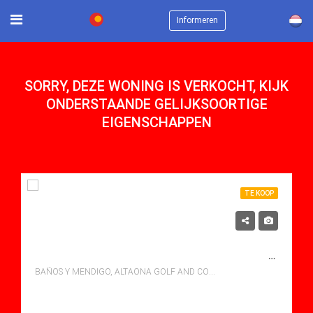
×
Informeren
SORRY, DEZE WONING IS VERKOCHT, KIJK
ONDERSTAANDE GELIJKSOORTIGE
EIGENSCHAPPEN
TE KOOP
229,000€
SLEUTEL KLAAR! MOOIE HERENHUIZEN MET 2 SLAAPKAMERS, OP DE GOLFBAAN, DICHT BIJ MURCIA EN DE STRANDEN.
BAÑOS Y MENDIGO, ALTAONA GOLF AND COUNTRY VILLAGE
bedden: 2
Baths: 2
Mt Mt: 76.00
Villa for sale in Altaona Golf And Country Village