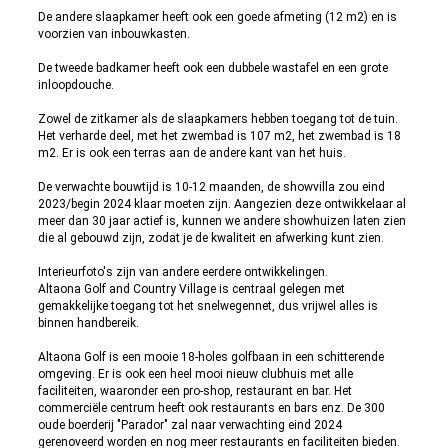
De andere slaapkamer heeft ook een goede afmeting (12 m2) en is
voorzien van inbouwkasten.
De tweede badkamer heeft ook een dubbele wastafel en een grote
inloopdouche.
Zowel de zitkamer als de slaapkamers hebben toegang tot de tuin.
Het verharde deel, met het zwembad is 107 m2, het zwembad is 18
m2. Er is ook een terras aan de andere kant van het huis.
De verwachte bouwtijd is 10-12 maanden, de showvilla zou eind
2023/begin 2024 klaar moeten zijn. Aangezien deze ontwikkelaar al
meer dan 30 jaar actief is, kunnen we andere showhuizen laten zien
die al gebouwd zijn, zodat je de kwaliteit en afwerking kunt zien.
Interieurfoto's zijn van andere eerdere ontwikkelingen.
Altaona Golf and Country Village is centraal gelegen met
gemakkelijke toegang tot het snelwegennet, dus vrijwel alles is
binnen handbereik.
Altaona Golf is een mooie 18-holes golfbaan in een schitterende
omgeving. Er is ook een heel mooi nieuw clubhuis met alle
faciliteiten, waaronder een pro-shop, restaurant en bar. Het
commerciële centrum heeft ook restaurants en bars enz. De 300
oude boerderij "Parador" zal naar verwachting eind 2024
gerenoveerd worden en nog meer restaurants en faciliteiten bieden.