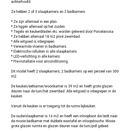
achterhoofd.
Ze hebben 2 of 3 slaapkamers en 2 badkamers.
* Ze zijn allemaal in een plan.
* Ze liggen allemaal op het zuiden.
* Tegels en keukenbladen etc. worden geleverd door Porcelanosa.
* Ze hebben allemaal 18 m2 privé zwembad.
* Alle witgoed is inbegrepen.
* Verwarmde vloeren in badkamers.
* Elektrische rolluiken in alle slaapkamers.
* LED-verlichting in alle kamers.
* Pre-installatie voor airconditioning.
Dit model heeft 2 slaapkamers, 2 badkamers op een perceel van 300
m2.
De keuken/eetkamer/woonkamer is 39 m2 en heeft grote glazen
deuren naar de tuin/het zwembad. Alle witgoed is inbegrepen in de
keuken.
Vanuit de keuken is er toegang tot de ruime bijkeuken.
De ouderslaapkamer is 16 m2 en heeft een inloopkast die leidt naar
de mooie badkamer met dubbele wastafel en inloopdouche. Mooie
grote glazen ruimte en glazen deuren naar de tuin/poll gebied.