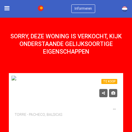
×
Informeren
SORRY, DEZE WONING IS VERKOCHT, KIJK
ONDERSTAANDE GELIJKSOORTIGE
EIGENSCHAPPEN
TE KOOP
340,000€
SCHITTERENDE VILLA MET 3 SLAAPKAMERS EN 2 BADKAMERS, MET ZWEMBAD EN GROOT SOLARIUM.
TORRE - PACHECO, BALSICAS
bedden: 3
Baths: 2
Mt Mt: 96.00
Villa for sale in Balsicas