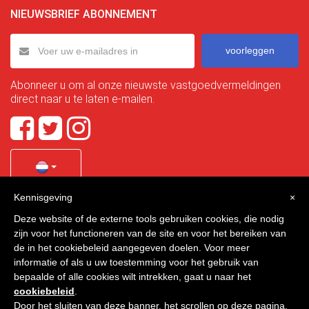
NIEUWSBRIEF ABONNEMENT
voorleggen
Abonneer u om al onze nieuwste vastgoedvermeldingen
direct naar u te laten e-mailen.
Kennisgeving
×
Quality Homes Costa Calida
is a registered trademark of
Deze website of de externe tools gebruiken cookies, die nodig
La Manga Holiday Home SL duly registered with CIF / tax
zijn voor het functioneren van de site en voor het bereiken van
no. B-30750053 and address: Bella Luz 07-05, 30389 La
de in het cookiebeleid aangegeven doelen. Voor meer
Manga Club, Cartagena, Murcia, Spain.
informatie of als u uw toestemming voor het gebruik van
bepaalde of alle cookies wilt intrekken, gaat u naar het
cookiebeleid
.
Door het sluiten van deze banner, het scrollen op deze pagina,