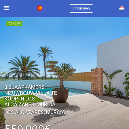
×
Informeren
TE KOOP
3 SLAAPKAMERS
NIEUWBOUW VILLA TE
KOOP IN LOS
ALCÃ¡ZARES, MURCIA
LOS ALCÁZARES, MURCIA