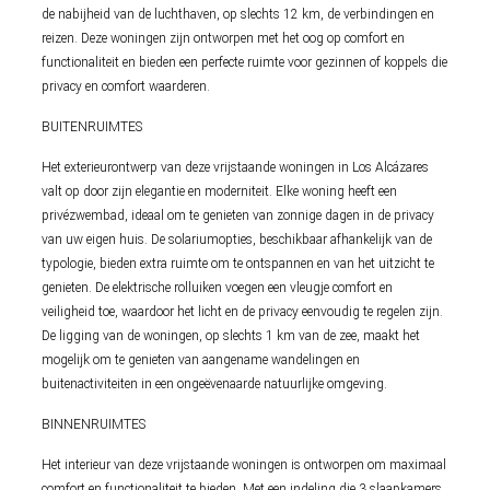
de nabijheid van de luchthaven, op slechts 12 km, de verbindingen en
reizen. Deze woningen zijn ontworpen met het oog op comfort en
functionaliteit en bieden een perfecte ruimte voor gezinnen of koppels die
privacy en comfort waarderen.
BUITENRUIMTES
Het exterieurontwerp van deze vrijstaande woningen in Los Alcázares
valt op door zijn elegantie en moderniteit. Elke woning heeft een
privézwembad, ideaal om te genieten van zonnige dagen in de privacy
van uw eigen huis. De solariumopties, beschikbaar afhankelijk van de
typologie, bieden extra ruimte om te ontspannen en van het uitzicht te
genieten. De elektrische rolluiken voegen een vleugje comfort en
veiligheid toe, waardoor het licht en de privacy eenvoudig te regelen zijn.
De ligging van de woningen, op slechts 1 km van de zee, maakt het
mogelijk om te genieten van aangename wandelingen en
buitenactiviteiten in een ongeëvenaarde natuurlijke omgeving.
BINNENRUIMTES
Het interieur van deze vrijstaande woningen is ontworpen om maximaal
comfort en functionaliteit te bieden. Met een indeling die 3 slaapkamers