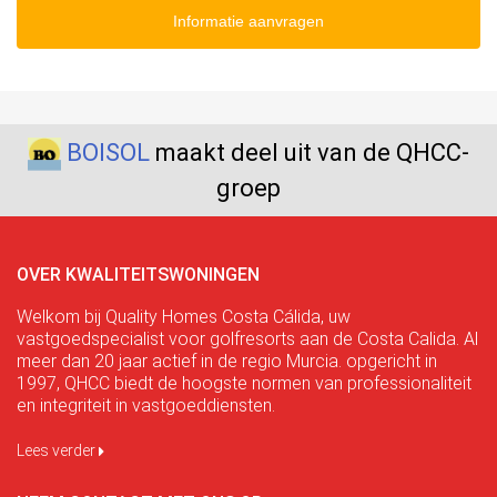
Informatie aanvragen
BOISOL
maakt deel uit van de QHCC-
groep
OVER KWALITEITSWONINGEN
Welkom bij Quality Homes Costa Cálida, uw
vastgoedspecialist voor golfresorts aan de Costa Calida. Al
meer dan 20 jaar actief in de regio Murcia. opgericht in
1997, QHCC biedt de hoogste normen van professionaliteit
en integriteit in vastgoeddiensten.
Lees verder