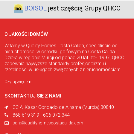
BOISOL
jest częścią Grupy QHCC
O JAKOŚCI DOMÓW
Witamy w Quality Homes Costa Cálida, specjaliście od
nieruchomości w ośrodku golfowym na Costa Calida.
Działa w regionie Murcji od ponad 20 lat. zał. 1997, QHCC
zapewnia najwyższe standardy profesjonalizmu i
rzetelności w usługach związanych z nieruchomościami.
Czytaj więcej
SKONTAKTUJ SIĘ Z NAMI
CC Al Kasar Condado de Alhama (Murcia) 30840
868 619 319 - 606 072 344
sara@qualityhomescostacalida.com