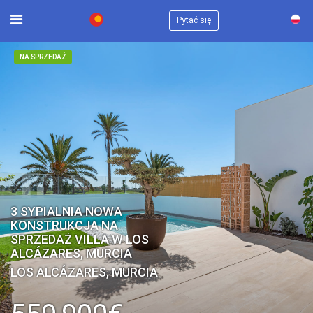
×
Pytać się
NA SPRZEDAŻ
3 SYPIALNIA NOWA
KONSTRUKCJA NA
SPRZEDAŻ VILLA W LOS
ALCÁZARES, MURCIA
LOS ALCÁZARES, MURCIA