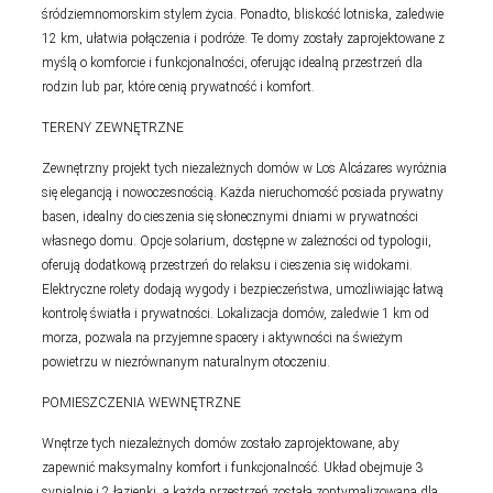
śródziemnomorskim stylem życia. Ponadto, bliskość lotniska, zaledwie
12 km, ułatwia połączenia i podróże. Te domy zostały zaprojektowane z
myślą o komforcie i funkcjonalności, oferując idealną przestrzeń dla
rodzin lub par, które cenią prywatność i komfort.
TERENY ZEWNĘTRZNE
Zewnętrzny projekt tych niezależnych domów w Los Alcázares wyróżnia
się elegancją i nowoczesnością. Każda nieruchomość posiada prywatny
basen, idealny do cieszenia się słonecznymi dniami w prywatności
własnego domu. Opcje solarium, dostępne w zależności od typologii,
oferują dodatkową przestrzeń do relaksu i cieszenia się widokami.
Elektryczne rolety dodają wygody i bezpieczeństwa, umożliwiając łatwą
kontrolę światła i prywatności. Lokalizacja domów, zaledwie 1 km od
morza, pozwala na przyjemne spacery i aktywności na świeżym
powietrzu w niezrównanym naturalnym otoczeniu.
POMIESZCZENIA WEWNĘTRZNE
Wnętrze tych niezależnych domów zostało zaprojektowane, aby
zapewnić maksymalny komfort i funkcjonalność. Układ obejmuje 3
sypialnie i 2 łazienki, a każda przestrzeń została zoptymalizowana dla