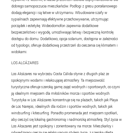
dobrego samopoczucia mieszkańców. Podłogi z gresu porcelanowego
dodają elegancji i są łatwe w utrzymaniu. Wbudowane szafy w
sypialniach zapewniają efektywne przechowywanie, utrzymując
porządek i estetykę. Wideodomofon zapewnia dodatkowe
bezpieczeństwo i wygodę, umożliwiając łatwą i bezpieczną kontrolę
dostępu do domu. Dodatkowo, opcja solarium, dostępna w zależności
od typologii, oferuje dodatkową przestrzeń do cieszenia się klimatem i
widokami.
LOS ALCÁZARES
Los Alcázares na wybrzeżu Costa Cálida słynie z długich plaż ze
spokojnymi wodami i relaksującej atmosfery. Ta miejscowość
turystyczna oferuje szeroką gamę zajęć wodnych i sportowych, co czyni
ją idealnym miejscem dla miłośników morza i sportów wodnych.
Turystyka w Los Alcázares koncentruje się na plażach, takich jak Playa
de Los Narejos, idealnych dla rodzin i sportów wodnych, takich jak
windsurfing i kitesurfing. Ponadto promenada jest miejscem spotkań,
aby cieszyć się lokalną gastronomią i nadmorską atmosferą. Styl życia w
Los Alcazares jest spokojny i zorientowany na morze. Mieszkańcy i
odwiedzający cieszą się relaksującym stylem życia, z szeroką ofertą