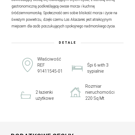
gastronomiczną podkreślającą owoce morza i kuchnię
śródziemnomorską. Społeczność ceni sobie bliskość morza i życie na
świeżym powietrzu, dzięki czemu Los Alcazares jest atrakcyjnym
miejscem dla osób poszukujących spokojnego nadmorskiego życia.
DETALE
Właściwość
REF
Śpi 6 with 3
91411545-01
sypialnie
Rozmiar
2 łazienki
nieruchomości
użytkowe
220 Sq Mt