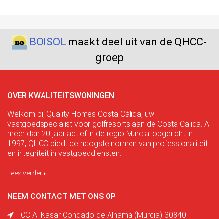
BOISOL
maakt deel uit van de QHCC-
groep
OVER KWALITEITSWONINGEN
Welkom bij Quality Homes Costa Cálida, uw
vastgoedspecialist voor golfresorts aan de Costa Calida. Al
meer dan 20 jaar actief in de regio Murcia. opgericht in
1997, QHCC biedt de hoogste normen van professionaliteit
en integriteit in vastgoeddiensten.
Lees verder
NEEM CONTACT MET ONS OP
CC Al Kasar Condado de Alhama (Murcia) 30840