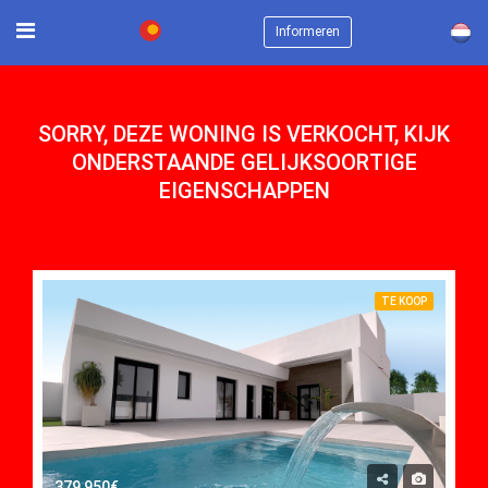
×
Informeren
SORRY, DEZE WONING IS VERKOCHT, KIJK
ONDERSTAANDE GELIJKSOORTIGE
EIGENSCHAPPEN
TE KOOP
379,950€