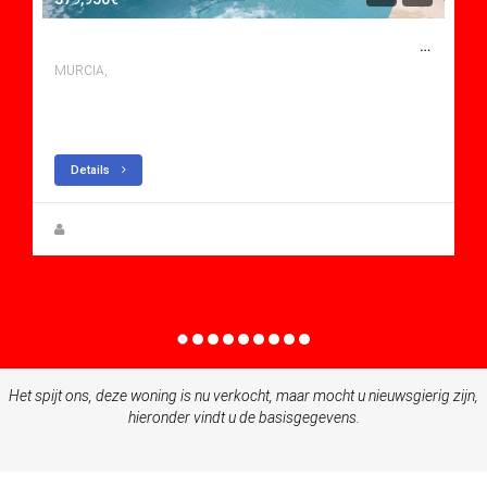
3 SLAAPKAMERS NIEUWBOUW VILLA TE KOOP IN ROLDÃ¡N, MURCIA
MURCIA,
bedden: 3
Baths: 2
Mt Mt: 242
Villa for sale in Roldán
Details
Rupert W. Gehmacher
Het spijt ons, deze woning is nu verkocht, maar mocht u nieuwsgierig zijn,
hieronder vindt u de basisgegevens.