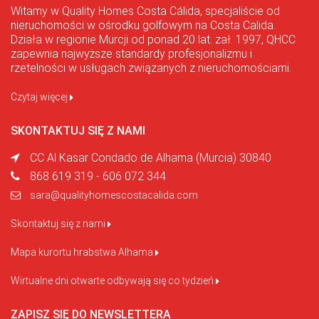
Witamy w Quality Homes Costa Cálida, specjaliście od
nieruchomości w ośrodku golfowym na Costa Calida.
Działa w regionie Murcji od ponad 20 lat. zał. 1997, QHCC
zapewnia najwyższe standardy profesjonalizmu i
rzetelności w usługach związanych z nieruchomościami.
Czytaj więcej
SKONTAKTUJ SIĘ Z NAMI
CC Al Kasar Condado de Alhama (Murcia) 30840
868 619 319 - 606 072 344
sara@qualityhomescostacalida.com
Skontaktuj się z nami
Mapa kurortu hrabstwa Alhama
Wirtualne dni otwarte odbywają się co tydzień
ZAPISZ SIĘ DO NEWSLETTERA