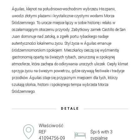
Águilas, klejnot na południowo-wschodnim wybrzeżu Hiszpanii,
uwodzi złotymi plażami i krystalicznie czystymi wodami Morza
Śródziemnego. To urocze miejsce łączy w sobie historię i relaks w
oszałamiającym otoczeniu przyrody. Zabytkowy zamek Castillo de San
Juan dominuje nad zatoką, a zgiełk portu rybackiego nadaje
autentyczności lokalnemu życiu. Styl życia w Águilas emanuje
śródziemnomorskim spokojem. Mieszkańcy cieszą się wyśmienitą
gastronomią opartą na świeżych rybach, zanurzoną w spokojnej
atmosferze, która zachęca do odkrywania uroczych uliczek. Ciepły klimat
sprzyja życiu na świeżym powietrzu, gdzie ożywają festiwale i tradycje
przodków. Águilas staje się przyjaznym miejscem dla tych, którzy
szukają słońca, historii i spokojnego tempa wybrzeża Morza
Śródziemnego.
DETALE
Właściwość
REF
Śpi 6 with 3
41094756-09
sypialnie