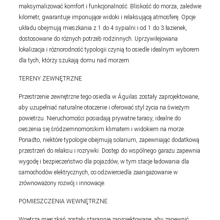
maksymalizować komfort i funkcjonalność. Bliskość do morza, zaledwie
kilometr, gwarantuje imponujące widoki i relaksującą atmosferę. Opcje
układu obejmują mieszkania z 1 do 4 sypialni i od 1 do 3 łazienek,
dostosowane do różnych potrzeb rodzinnych. Uprzywilejowana
lokalizacja i różnorodność typologii czynią to osiedle idealnym wyborem
dla tych, którzy szukają domu nad morzem.
TERENY ZEWNĘTRZNE
Przestrzenie zewnętrzne tego osiedla w Águilas zostały zaprojektowane,
aby uzupełniać naturalne otoczenie i oferować styl życia na świeżym
powietrzu. Nieruchomości posiadają prywatne tarasy, idealne do
cieszenia się śródziemnomorskim klimatem i widokiem na morze.
Ponadto, niektóre typologie obejmują solarium, zapewniając dodatkową
przestrzeń do relaksu i rozrywki. Dostęp do wspólnego garażu zapewnia
wygodę i bezpieczeństwo dla pojazdów, w tym stacje ładowania dla
samochodów elektrycznych, co odzwierciedla zaangażowanie w
zrównoważony rozwój i innowacje.
POMIESZCZENIA WEWNĘTRZNE
Wnętrza mieszkań zostały starannie zaprojektowane, aby zapewnić