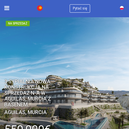
×
Pytać się
NA SPRZEDAŻ
3 SYPIALNIA NOWA
KONSTRUKCJA NA
SPRZEDAŻ N-A W
AGUILAS, MURCIA Z
BASENEM
AGUILAS, MURCIA