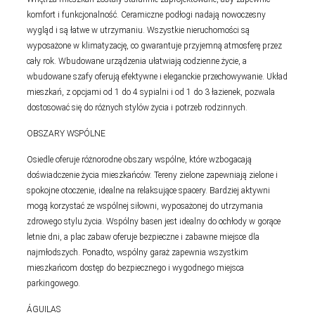
komfort i funkcjonalność. Ceramiczne podłogi nadają nowoczesny
wygląd i są łatwe w utrzymaniu. Wszystkie nieruchomości są
wyposażone w klimatyzację, co gwarantuje przyjemną atmosferę przez
cały rok. Wbudowane urządzenia ułatwiają codzienne życie, a
wbudowane szafy oferują efektywne i eleganckie przechowywanie. Układ
mieszkań, z opcjami od 1 do 4 sypialni i od 1 do 3 łazienek, pozwala
dostosować się do różnych stylów życia i potrzeb rodzinnych.
OBSZARY WSPÓLNE
Osiedle oferuje różnorodne obszary wspólne, które wzbogacają
doświadczenie życia mieszkańców. Tereny zielone zapewniają zielone i
spokojne otoczenie, idealne na relaksujące spacery. Bardziej aktywni
mogą korzystać ze wspólnej siłowni, wyposażonej do utrzymania
zdrowego stylu życia. Wspólny basen jest idealny do ochłody w gorące
letnie dni, a plac zabaw oferuje bezpieczne i zabawne miejsce dla
najmłodszych. Ponadto, wspólny garaż zapewnia wszystkim
mieszkańcom dostęp do bezpiecznego i wygodnego miejsca
parkingowego.
ÁGUILAS