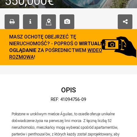
550,000€
MASZ OCHOTĘ OBEJRZEĆ TĘ
NIERUCHOMOŚĆ? - POPROŚ O
WIRTUALNE
OGLĄDANIE
ZA POŚREDNICTWEM
WIDEO
ROZMOWA
!
OPIS
REF: 41094756-09
Położone w urokliwym mieście Águilas, to osiedle oferuje unikalne
doświadczenie życia na pierwszej linii morza. Z łączną liczbą 52
nieruchomości, mieszkańcy mogą wybierać spośród apartamentów,
parterów i penthouse'ów, z których każdy został zaprojektowany, aby