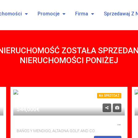
uchomości
Promocje
Firma
Sprzedawaj Z 
 NIERUCHOMOŚĆ ZOSTAŁA SPRZEDAN
NIERUCHOMOŚCI PONIŻEJ
NA SPRZEDAŻ
544,000€
NA SPRZEDAŻ VILLA W ALTAONA GOLF AND COUNTRY VILLAGE, BANOS Y MENDIGO Z BASENEM
BAÑOS Y MENDIGO, ALTAONA GOLF AND COUNTRY VILLAGE