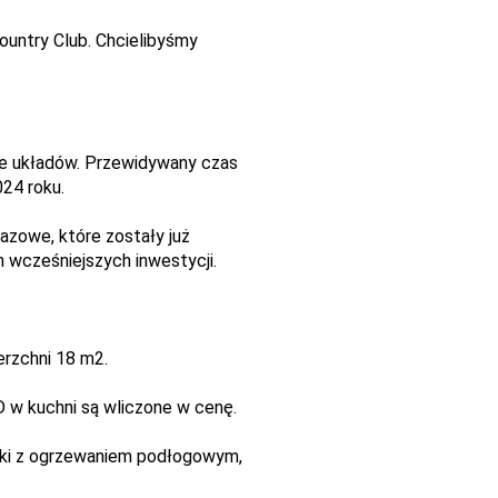
untry Club. Chcielibyśmy
pcje układów. Przewidywany czas
24 roku.
zowe, które zostały już
 wcześniejszych inwestycji.
erzchni 18 m2.
D w kuchni są wliczone w cenę.
enki z ogrzewaniem podłogowym,