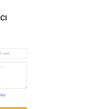
CI
ości