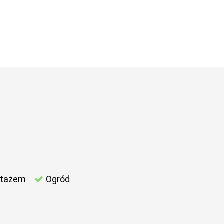
ntażem
Ogród