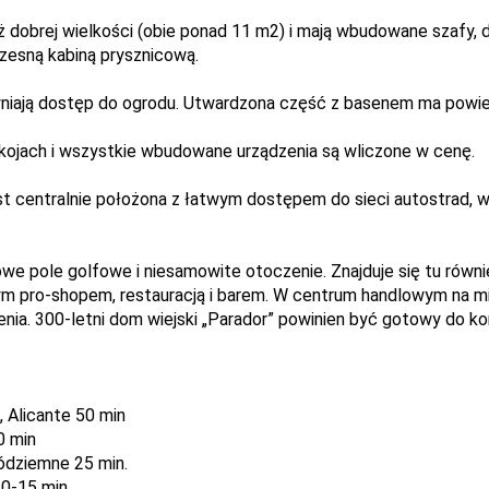
ż dobrej wielkości (obie ponad 11 m2) i mają wbudowane szafy, d
esną kabiną prysznicową.
pewniają dostęp do ogrodu. Utwardzona część z basenem ma powie
ojach i wszystkie wbudowane urządzenia są wliczone w cenę.
est centralnie położona z łatwym dostępem do sieci autostrad, 
owe pole golfowe i niesamowite otoczenie. Znajduje się tu rów
ym pro-shopem, restauracją i barem. W centrum handlowym na mie
nienia. 300-letni dom wiejski „Parador” powinien być gotowy do k
, Alicante 50 min
0 min
ódziemne 25 min.
0-15 min.