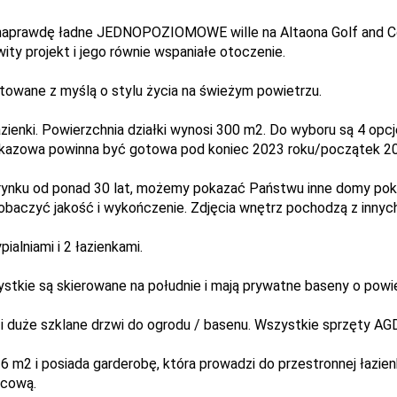
aprawdę ładne JEDNOPOZIOMOWE wille na Altaona Golf and Co
ty projekt i jego równie wspaniałe otoczenie.
owane z myślą o stylu życia na świeżym powietrzu.
 łazienki. Powierzchnia działki wynosi 300 m2. Do wyboru są 4 o
pokazowa powinna być gotowa pod koniec 2023 roku/początek 20
rynku od ponad 30 lat, możemy pokazać Państwu inne domy poka
aczyć jakość i wykończenie. Zdjęcia wnętrz pochodzą z innych
alniami i 2 łazienkami.
stkie są skierowane na południe i mają prywatne baseny o powi
2 i duże szklane drzwi do ogrodu / basenu. Wszystkie sprzęty AG
16 m2 i posiada garderobę, która prowadzi do przestronnej łazi
icową.