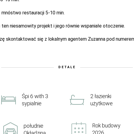
 mnóstwo restauracji 5-10 min.
ten niesamowity projekt i jego równie wspaniałe otoczenie.
roszę skontaktować się z lokalnym agentem Zuzanna pod numere
DETALE
Śpi 6 with 3
2 łazienki
sypialnie
użytkowe
Rok budowy
południe
2026
Okładzina