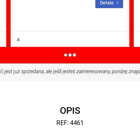
sypialne: 3
Łazienki: 2
Detale
Sq Mt: 231.00
Villa for sale in Altaona Golf And
Country Village
Steen Greve
jest już sprzedana, ale jeśli jesteś zainteresowany, poniżej zn
OPIS
REF: 4461