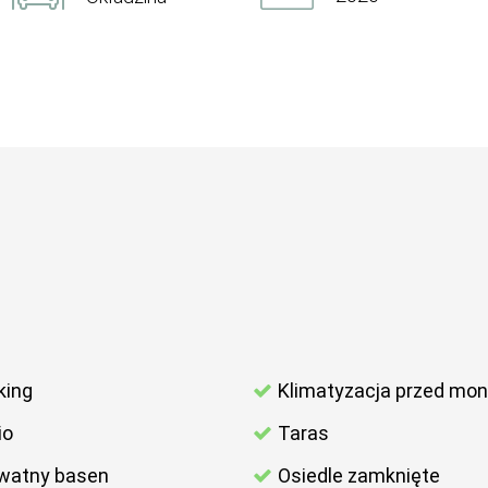
king
Klimatyzacja przed mo
io
Taras
watny basen
Osiedle zamknięte