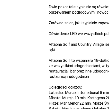
Dwie pozostałe sypialnie są równie
ogrzewaniem podłogowym i nowocz
Zarówno salon, jak i sypialnie za
Oświetlenie LED we wszystkich pok
Altaona Golf and Country Village j
ręki.
Altaona Golf to wspaniałe 18-dołk
ze wszystkimi udogodnieniami, w t
restauracja i bar oraz inne udogod
restauracji i udogodnień.
Odległości dojazdu:
Lotniska: Murcia International 8 min
Miasta: Murcja 10 min, Kartagena 2
Plaże: Mar Menor 22 min, Morze Śr
Szkoły: Międzynarodowe i lokalne 1