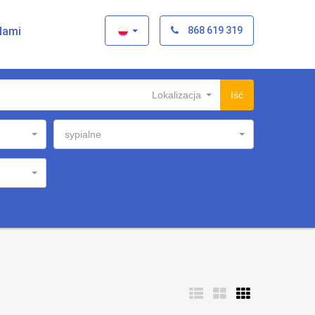
×
Nami
868 619 319
Lokalizacja
Iść
sypialne