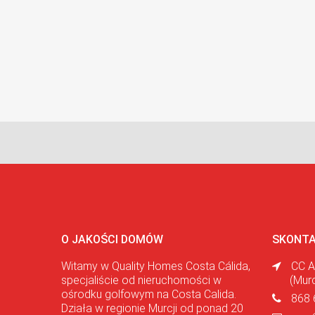
O JAKOŚCI DOMÓW
SKONTA
Witamy w Quality Homes Costa Cálida,
CC A
specjaliście od nieruchomości w
(Mur
ośrodku golfowym na Costa Calida.
868 
Działa w regionie Murcji od ponad 20