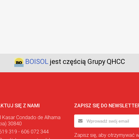
BOISOL
jest częścią Grupy QHCC
KTUJ SIĘ Z NAMI
ZAPISZ SIĘ DO NEWSLETTE
l Kasar Condado de Alhama
cia) 30840
619 319 - 606 072 344
Zapisz się, aby otrzymywać 