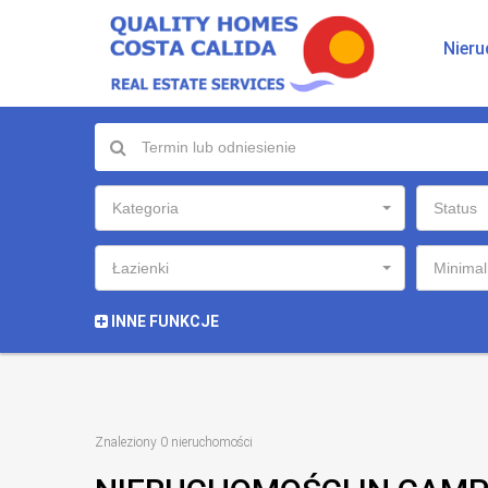
Nier
Kategoria
Status
Łazienki
Minimal
INNE FUNKCJE
Znaleziony 0 nieruchomości