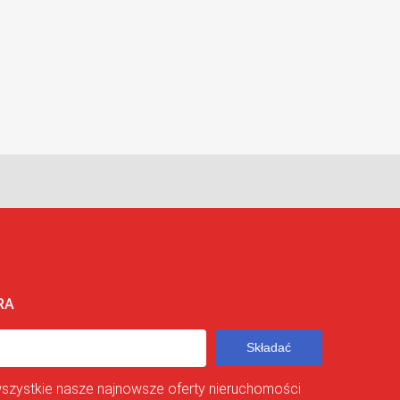
RA
Składać
wszystkie nasze najnowsze oferty nieruchomości