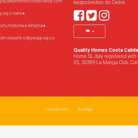
@qualityhomescostacalida.com
bezpośrednio do Ciebie.
j się z nami
ortu hrabstwa Alhama
 dni otwarte odbywają się co
Quality Homes Costa Calid
Home SL duly registered with 
05, 30389 La Manga Club, Cart
Prywatność
Kontakt