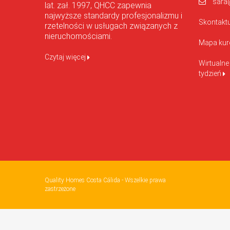
sara
lat. zał. 1997, QHCC zapewnia
najwyższe standardy profesjonalizmu i
Skontaktu
rzetelności w usługach związanych z
nieruchomościami.
Mapa kur
Czytaj więcej
Wirtualne
tydzień
Quality Homes Costa Cálida - Wszelkie prawa
zastrzeżone