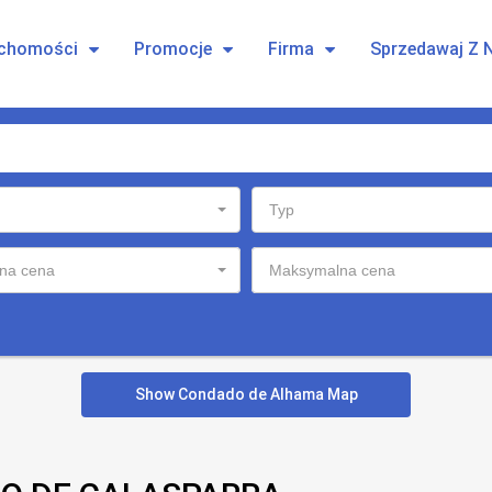
uchomości
Promocje
Firma
Sprzedawaj Z 
Typ
na cena
Maksymalna cena
Show Condado de Alhama Map