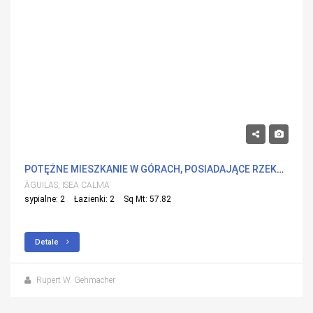
298,000€
POTĘŻNE MIESZKANIE W GÓRACH, POSIADAJĄCE RZEKA PIĘKNYCH WIDOKÓW NA MORZE.
ÁGUILAS, ISEA CALMA
sypialne: 2
Łazienki: 2
Sq Mt: 57.82
Detale
Rupert W. Gehmacher