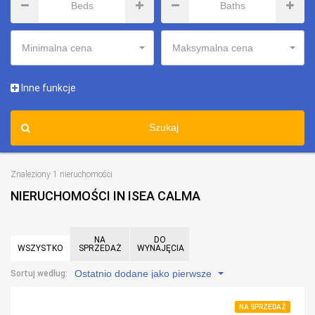
Minimalna cena
Maksymalna cena
Inne funkcje
Szukaj
Znaleziony 1 nieruchomości
NIERUCHOMOŚCI IN ISEA CALMA
NA
DO
WSZYSTKO
SPRZEDAŻ
WYNAJĘCIA
Ostatnio dodane jako pierwsze
Sortuj według:
NA SPRZEDAŻ