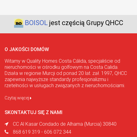
BOISOL
jest częścią Grupy QHCC
O JAKOŚCI DOMÓW
Witamy w Quality Homes Costa Cálida, specjaliście od
nieruchomości w ośrodku golfowym na Costa Calida.
Działa w regionie Murcji od ponad 20 lat. zał. 1997, QHCC
zapewnia najwyższe standardy profesjonalizmu i
rzetelności w usługach związanych z nieruchomościami.
Czytaj więcej
SKONTAKTUJ SIĘ Z NAMI
CC Al Kasar Condado de Alhama (Murcia) 30840
868 619 319 - 606 072 344