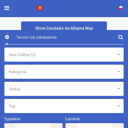
×
Show Condado de Alhama Map
Isea Calma (1)
Kategoria
Status
Typ
Sypialnie
Łazienki