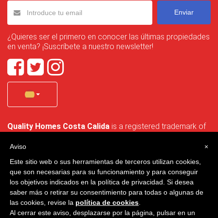
Enviar
¿Quieres ser el primero en conocer las últimas propiedades
en venta? ¡Suscríbete a nuestro newsletter!
Quality Homes Costa Calida
is a registered trademark of
La Manga Holiday Home SL duly registered with CIF / tax
no. B-30750053 and address: Bella Luz 07-05, 30389 La
Aviso
×
Manga Club, Cartagena, Murcia, Spain.
Este sitio web o sus herramientas de terceros utilizan cookies,
que son necesarias para su funcionamiento y para conseguir
los objetivos indicados en la política de privacidad. Si desea
saber más o retirar su consentimiento para todas o algunas de
Quality Homes Costa Cálida - Todos los derechos reservados
las cookies, revise la
política de cookies
.
Al cerrar este aviso, desplazarse por la página, pulsar en un
Privacidad
Contacto