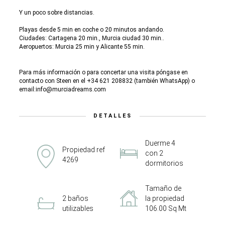
Y un poco sobre distancias.
Playas desde 5 min en coche o 20 minutos andando.
Ciudades: Cartagena 20 min., Murcia ciudad 30 min..
Aeropuertos: Murcia 25 min y Alicante 55 min.
Para más información o para concertar una visita póngase en
contacto con Steen en el +34 621 208832 (también WhatsApp) o
email:info@murciadreams.com
DETALLES
Duerme 4
Propiedad ref
con 2
4269
dormitorios
Tamaño de
2 baños
la propiedad
utilizables
106.00 Sq Mt