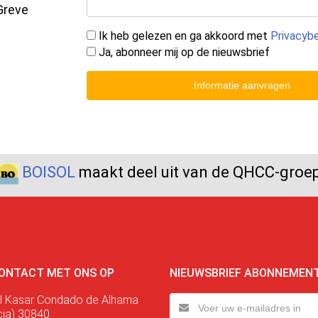
Greve
Ik heb gelezen en ga akkoord met
Privacybe
Ja, abonneer mij op de nieuwsbrief
Informatie aanvragen
BOISOL
maakt deel uit van de QHCC-groe
ONTACT MET ONS OP
NIEUWSBRIEF ABONNEMEN
l Kasar Condado de Alhama
cia) 30840