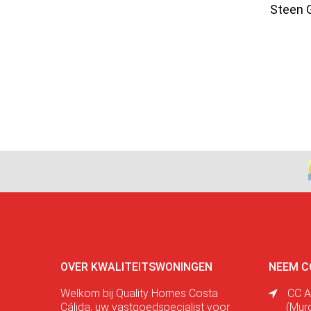
Steen 
OVER KWALITEITSWONINGEN
NEEM C
Welkom bij Quality Homes Costa
CC A
Cálida, uw vastgoedspecialist voor
(Mur