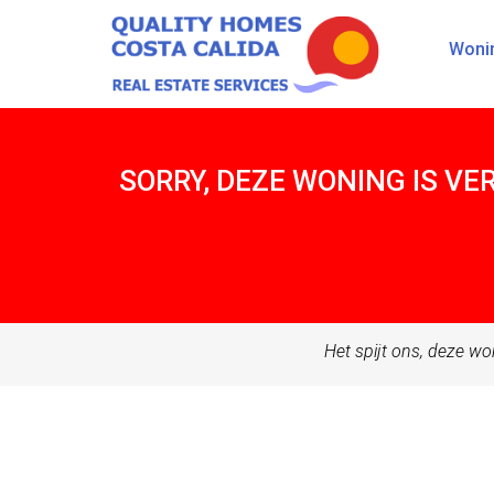
Woni
SORRY, DEZE WONING IS V
Het spijt ons, deze wo