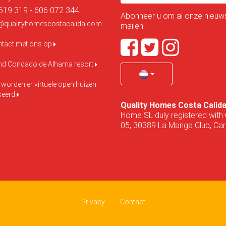
619 319 - 606 072 344
Abonneer u om al onze nieuws
@qualityhomescostacalida.com
mailen.
tact met ons op
ond Condado de Alhama resort
 worden er virtuele open huizen
seerd
Quality Homes Costa Calid
Home SL duly registered with 
05, 30389 La Manga Club, Cart
Privacy
Contact