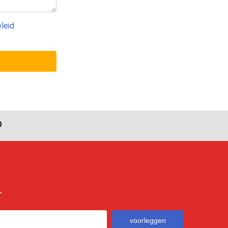
leid
p
T
voorleggen