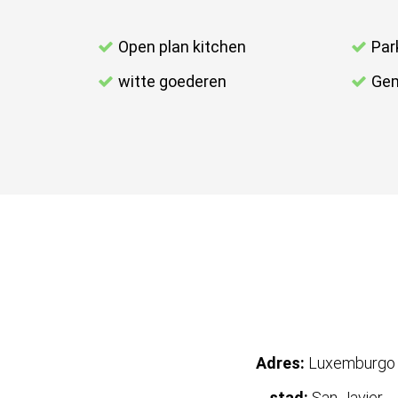
Open plan kitchen
Par
witte goederen
Gem
Adres:
Luxemburgo
stad:
San Javier