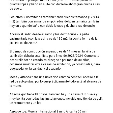
El dormitorio principal mide 17 m2 y tiene mucho espacio de
guardarropas y baño en suite con doble lavabo y gran ducha a ras
de suelo.
Los otros 2 dormitorios también tienen buenos tamaños (12 y 14
m2) también con armarios empotrados de buen tamaño; también
hay un segundo baño con doble lavabo y ducha a ras de suelo.
Acceso al jardín desde el salón y los dormitorios - la parte
pavimentada (con la piscina es de 130 m2) la bonita forma de la
piscina es de 20 m2.
El tiempo de construcción esperado es de 11 meses, la villa de
exhibición debería estar lista para fines de 2023/2024. Como este
desarrollador ha estado en el negocio por más de 30 años,
podemos mostrar otras casas de exhibición, ya construidas, para
que pueda ver la calidad y el acabado.
Mosa / Altaona tiene una ubicación céntrica con fácil acceso a la
red de autopistas, por lo que prácticamente todo está al alcance de
la mano.
Altaona golf tiene 18 hoyos.También hay una casa club nueva y
muy bonita con todas las instalaciones, incluida una tienda de golf,
un restaurante y un bar.
Aeropuertos: Murcia Internacional 8 min, Alicante 50 min