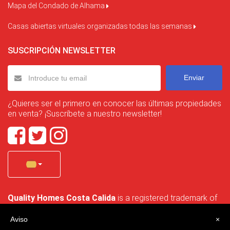
Mapa del Condado de Alhama
Casas abiertas virtuales organizadas todas las semanas
SUSCRIPCIÓN NEWSLETTER
Enviar
¿Quieres ser el primero en conocer las últimas propiedades
en venta? ¡Suscríbete a nuestro newsletter!
Quality Homes Costa Calida
is a registered trademark of
La Manga Holiday Home SL duly registered with CIF / tax
no. B-30750053 and address: Bella Luz 07-05, 30389 La
Aviso
×
Manga Club, Cartagena, Murcia, Spain.