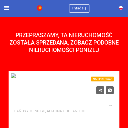
×
Pytać się
PRZEPRASZAMY, TA NIERUCHOMOŚĆ
ZOSTAŁA SPRZEDANA, ZOBACZ PODOBNE
NIERUCHOMOŚCI PONIŻEJ
NA SPRZEDAŻ
315,500€
NA SPRZEDAŻ VILLA W ALTAONA GOLF AND COUNTRY VILLAGE, BANOS Y MENDIGO Z BASENEM
BAÑOS Y MENDIGO, ALTAONA GOLF AND COUNTRY VILLAGE
sypialne: 3
Łazienki: 2
Sq Mt: 115.00
Villa for sale in Altaona Golf And Country Village