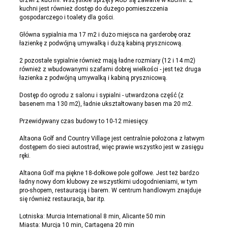
drzwi z kuchni. Wszystkie sprzęty AGD są zawarte w kuchni. Z
kuchni jest również dostęp do dużego pomieszczenia
gospodarczego i toalety dla gości.
Główna sypialnia ma 17 m2 i dużo miejsca na garderobę oraz
łazienkę z podwójną umywalką i dużą kabiną prysznicową.
2 pozostałe sypialnie również mają ładne rozmiary (12 i 14 m2)
również z wbudowanymi szafami dobrej wielkości - jest też druga
łazienka z podwójną umywalką i kabiną prysznicową.
Dostęp do ogrodu z salonu i sypialni - utwardzona część (z
basenem ma 130 m2), ładnie ukształtowany basen ma 20 m2.
Przewidywany czas budowy to 10-12 miesięcy.
Altaona Golf and Country Village jest centralnie położona z łatwym
dostępem do sieci autostrad, więc prawie wszystko jest w zasięgu
ręki.
Altaona Golf ma piękne 18-dołkowe pole golfowe. Jest też bardzo
ładny nowy dom klubowy ze wszystkimi udogodnieniami, w tym
pro-shopem, restauracją i barem. W centrum handlowym znajduje
się również restauracja, bar itp.
Lotniska: Murcia International 8 min, Alicante 50 min
Miasta: Murcja 10 min, Cartagena 20 min