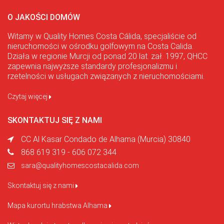
O JAKOŚCI DOMÓW
Witamy w Quality Homes Costa Cálida, specjaliście od
nieruchomości w ośrodku golfowym na Costa Calida.
Działa w regionie Murcji od ponad 20 lat. zał. 1997, QHCC
zapewnia najwyższe standardy profesjonalizmu i
rzetelności w usługach związanych z nieruchomościami.
Czytaj więcej
SKONTAKTUJ SIĘ Z NAMI
CC Al Kasar Condado de Alhama (Murcia) 30840
868 619 319 - 606 072 344
sara@qualityhomescostacalida.com
Skontaktuj się z nami
Mapa kurortu hrabstwa Alhama