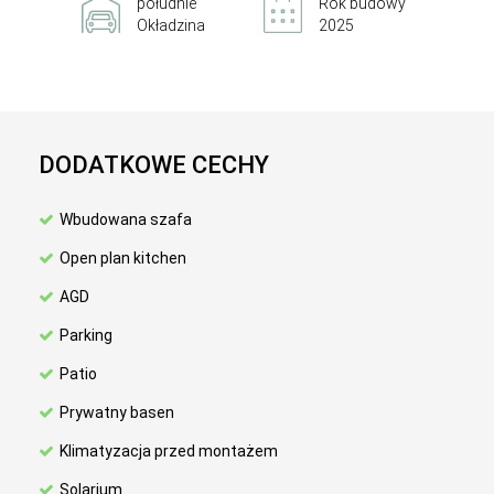
południe
Rok budowy
Okładzina
2025
DODATKOWE CECHY
Wbudowana szafa
Open plan kitchen
AGD
Parking
Patio
Prywatny basen
Klimatyzacja przed montażem
Solarium