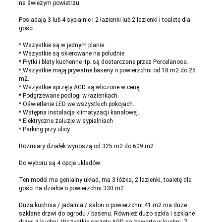
na świeżym powietrzu.
Posiadają 3 lub 4 sypialnie i 2 łazienki lub 2 łazienki i toaletę dla
gości.
* Wszystkie są w jednym planie.
* Wszystkie są skierowane na południe.
* Płytki i blaty kuchenne itp. są dostarczane przez Porcelanosa.
* Wszystkie mają prywatne baseny o powierzchni od 18 m2 do 25
m2.
* Wszystkie sprzęty AGD są wliczone w cenę.
* Podgrzewane podłogi w łazienkach.
* Oświetlenie LED we wszystkich pokojach.
* Wstępna instalacja klimatyzacji kanałowej.
* Elektryczne żaluzje w sypialniach
* Parking przy ulicy
Rozmiary działek wynoszą od 325 m2 do 609 m2.
Do wyboru są 4 opcje układów.
Ten model ma genialny układ, ma 3 łóżka, 2 łazienki, toaletę dla
gości na działce o powierzchni 330 m2.
Duża kuchnia / jadalnia / salon o powierzchni 41 m2 ma duże
szklane drzwi do ogrodu / basenu. Również dużo szkła i szklane