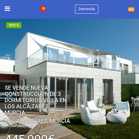
×
Demanda
VENTA
SE VENDE NUEVA
CONSTRUCCIÃ³N DE 3
DORMITORIOS VILLA EN
LOS ALCÃ¡ZARES,
MURCIA
LOS ALCÁZARES, MURCIA