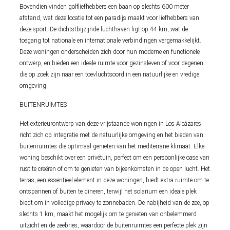
Bovendien vinden golfliefhebbers een baan op slechts 600 meter
afstand, wat deze locatie tot een paradijs maakt voor liefhebbers van
deze sport. De dichtstbijzijnde luchthaven ligt op 44 km, wat de
toegang tot nationale en internationale verbindingen vergemakkelijkt.
Deze woningen onderscheiden zich door hun moderne en functionele
ontwerp, en bieden een ideale ruimte voor gezinsleven of voor degenen
die op zoek zijn naar een toevluchtsoord in een natuurlijke en vredige
omgeving.
BUITENRUIMTES
Het exterieurontwerp van deze vrijstaande woningen in Los Alcázares
richt zich op integratie met de natuurlijke omgeving en het bieden van
buitenruimtes die optimaal genieten van het mediterrane klimaat. Elke
woning beschikt over een privétuin, perfect om een persoonlijke oase van
rust te creëren of om te genieten van bijeenkomsten in de open lucht. Het
terras, een essentieel element in deze woningen, biedt extra ruimte om te
ontspannen of buiten te dineren, terwijl het solarium een ideale plek
biedt om in volledige privacy te zonnebaden. De nabijheid van de zee, op
slechts 1 km, maakt het mogelijk om te genieten van onbelemmerd
uitzicht en de zeebries, waardoor de buitenruimtes een perfecte plek zijn