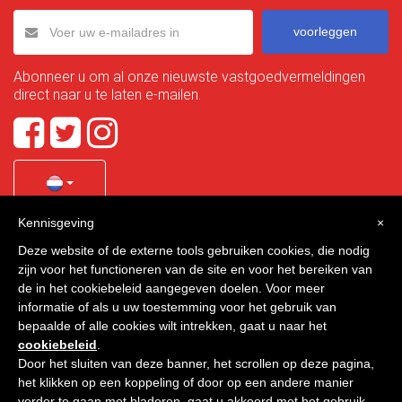
voorleggen
Abonneer u om al onze nieuwste vastgoedvermeldingen
direct naar u te laten e-mailen.
Kennisgeving
×
Quality Homes Costa Calida
is a registered trademark of
Deze website of de externe tools gebruiken cookies, die nodig
La Manga Holiday Home SL duly registered with CIF / tax
zijn voor het functioneren van de site en voor het bereiken van
no. B-30750053 and address: Bella Luz 07-05, 30389 La
de in het cookiebeleid aangegeven doelen. Voor meer
Manga Club, Cartagena, Murcia, Spain.
informatie of als u uw toestemming voor het gebruik van
bepaalde of alle cookies wilt intrekken, gaat u naar het
cookiebeleid
.
Door het sluiten van deze banner, het scrollen op deze pagina,
Quality Homes Costa Cálida - Alle rechten voorbehouden
het klikken op een koppeling of door op een andere manier
verder te gaan met bladeren, gaat u akkoord met het gebruik
Privacy
Contact