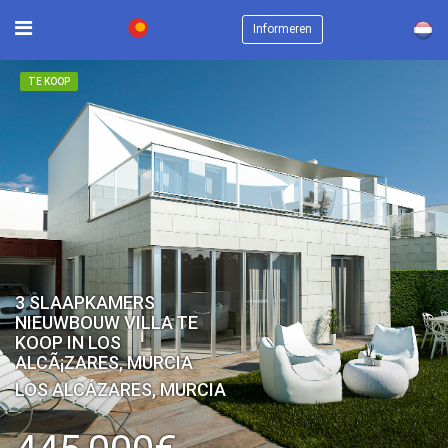
×
Informeren
TE KOOP
3 SLAAPKAMERS
NIEUWBOUW VILLA TE
KOOP IN LOS
ALCÃ¡ZARES, MURCIA
LOS ALCÁZARES, MURCIA