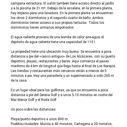
campana extractora. El salón también tiene acceso directo al jardín
y a la piscina de 21 m². Debajo de la escalera, en la primera planta,
hay espacio para una lavadora. En la primera planta se encuentran
los otros 2 dormitorios y el segundo cuarto de baño. Ambos
dormitorios tienen acceso a sus propias terrazas. Todos los
dormitorios tienen armarios empotrados.
El agua caliente proviene de una bomba de calor aire-agua; el
depósito de agua caliente tiene una capacidad de 110 l.
La propiedad tiene una ubicación muy buena. Se encuentra a poca
distancia a pie del «casco antiguo» de Los Alcázares, con su puerto
deportivo, playas, restaurantes y bares. Aquí comienza el paseo
marítimo de 4 km de longitud que llega hasta el final de Los Narejos.
Las tiendas y restaurantes más cercanos están a menos de 5
minutos a pie. Hay una panadería y un supermercado a solo 200 m
de la casa.
Es un lugar ideal para los golfistas, ya que se encuentra a poca
distancia a pie del Serena Golf y a unos 5-10 minutos en coche del
Mar Menor Golf y el Roda Golf.
Un poco sobre las distancias:
Playa/puerto deportivo a unos 800 m.
Pueblos/ciudades: Murcia a 40 minutos, Cartagena a 20 minutos,