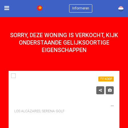
×
Informeren
SORRY, DEZE WONING IS VERKOCHT, KIJK
ONDERSTAANDE GELIJKSOORTIGE
EIGENSCHAPPEN
TE KOOP
320,000€
TE KOOP APARTMENT IN SERENA GOLF, LOS ALCÃ¡ZARES
LOS ALCÁZARES, SERENA GOLF
bedden: 3
Baths: 2
Mt Mt: 110.00
Apartment for sale in Serena Golf