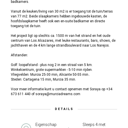
badkamers.
Vanuit de keuken/living van 30 m2 is er toegang tot de tuin/terras
van 77 m2. Beide slaapkamers hebben ingebouwde kasten, de
hoofdslaapkamer heeft ook een en-suite badkamer en directe
toegang tot de tuin.
Het project ligt op slechts ca. 1500 m van het strand en het oude
centrum van Los Alcazares, met leuke restaurants, bars, shows, de
jachthaven en de 4 km lange strandboulevard naar Los Narejos.
Afstanden:
Golf: loopafstand - plus nog 2 in een straal van 5 km.
Winkelcentrum, grote supermarkten - 5-10 min rijden.
Vliegvelden: Murcia 25-30 min, Alicante 50-55 min..
Steden: Cartagena 15 min, Murcia 35 min.
Voor meer informatie kunt u contact opnemen met Soraya op +34
673 611 440 of soraya@murciadreams.com
DETAILS
Eigenschap
Sleeps 4 met