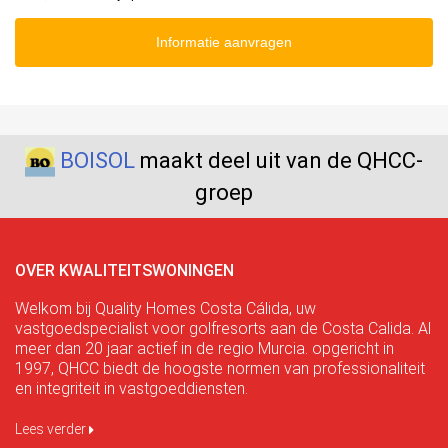
Informatie aanvragen
BOISOL
maakt deel uit van de QHCC-
groep
OVER KWALITEITSWONINGEN
Welkom bij Quality Homes Costa Cálida, uw
vastgoedspecialist voor golfresorts aan de Costa Calida. Al
meer dan 20 jaar actief in de regio Murcia. opgericht in
1997, QHCC biedt de hoogste normen van professionaliteit
en integriteit in vastgoeddiensten.
Lees verder