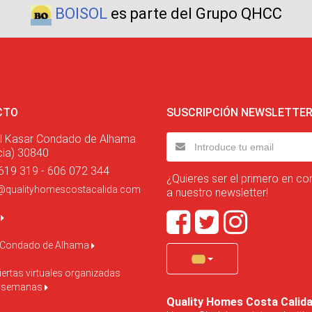
BOISOL
es parte del Grupo QHCC
CTO
SUSCRIPCIÓN NEWSLETTE
l Kasar Condado de Alhama
cia) 30840
619 319 - 606 072 344
¿Quieres ser el primero en co
@qualityhomescostacalida.com
a nuestro newsletter!
o
 Condado de Alhama
ertas virtuales organizadas
s semanas
Quality Homes Costa Calid