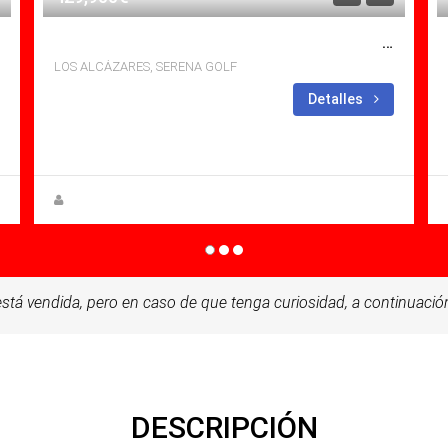
SE VENDE APARTAMENTO EN SERENA GOLF, LOS ALCÃ¡ZARES CON PISCINA
LOS ALCÁZARES, SERENA GOLF
Dormitorios: 3
Baños:
Detalles
2
Sq Mt: 84.99
Apartamento for sale in Serena Golf
Steen Greve
stá vendida, pero en caso de que tenga curiosidad, a continuación
DESCRIPCIÓN