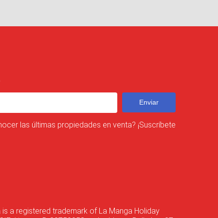
R
Enviar
nocer las últimas propiedades en venta? ¡Suscríbete
a
is a registered trademark of La Manga Holiday