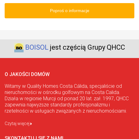
Poproś o informacje
BOISOL
jest częścią Grupy QHCC
O JAKOŚCI DOMÓW
Witamy w Quality Homes Costa Cálida, specjaliście od
nieruchomości w ośrodku golfowym na Costa Calida.
Działa w regionie Murcji od ponad 20 lat. zał. 1997, QHCC
zapewnia najwyższe standardy profesjonalizmu i
rzetelności w usługach związanych z nieruchomościami.
Czytaj więcej
SKONTAKTUJ SIĘ Z NAMI