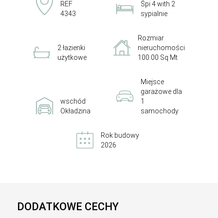
REF
Śpi 4 with 2
4343
sypialnie
Rozmiar
2 łazienki
nieruchomości
użytkowe
100.00 Sq Mt
Miejsce
garażowe dla
wschód
1
Okładzina
samochody
Rok budowy
2026
DODATKOWE CECHY