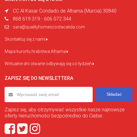
CC Al Kasar Condado de Alhama (Murcia) 30840
868 619 319 - 606 072 344
sara@qualityhomescostacalida.com
Skontaktuj się z nami
Mapa kurortu hrabstwa Alhama
Wirtualne dni otwarte odbywają się co tydzień
ZAPISZ SIĘ DO NEWSLETTERA
Składać
Zapisz się, aby otrzymywać wszystkie nasze najnowsze
oferty nieruchomości bezpośrednio do Ciebie.