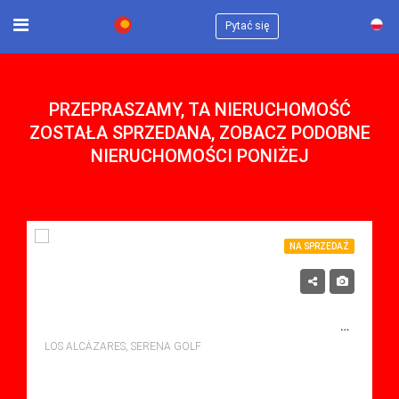
×
Pytać się
PRZEPRASZAMY, TA NIERUCHOMOŚĆ
ZOSTAŁA SPRZEDANA, ZOBACZ PODOBNE
NIERUCHOMOŚCI PONIŻEJ
NA SPRZEDAŻ
275,000€
NA SPRZEDAŻ APARTMENT W SERENA GOLF, LOS ALCAZARES Z BASENEM
LOS ALCÁZARES, SERENA GOLF
sypialne: 2
Łazienki: 2
Sq Mt: 84.00
Apartment for sale in Serena Golf