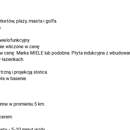
etów, plaży, miasta i golfa.
.
 wielofunkcyjny
nie wliczone w cenę.
 w cenę. Marka MIELE lub podobna. Płyta indukcyjna z wbudow
w łazienkach.
zną i projekcją słońca.
ła w basenie.
 inne w promieniu 5 km.
acerem.
ty - 5-10 minut jazdy.