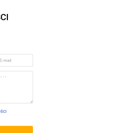
CI
ości