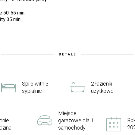
e 50-55 min.
ity 35 min.
DETALE
Śpi 6 with 3
2 łazienki
sypialnie
użytkowe
Miejsce
Ro
dnie
garażowe dla 1
20
dzina
samochody