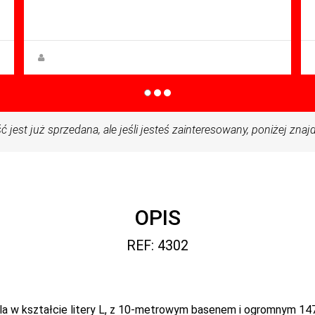
Sq Mt: 115.00
Villa for sale in Serena Golf
Steen Greve
jest już sprzedana, ale jeśli jesteś zainteresowany, poniżej zn
OPIS
REF: 4302
la w kształcie litery L, z 10-metrowym basenem i ogromnym 14