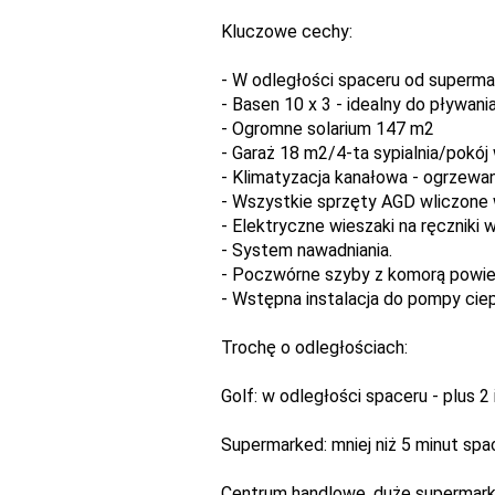
Kluczowe cechy:
- W odległości spaceru od supermark
- Basen 10 x 3 - idealny do pływania
- Ogromne solarium 147 m2
- Garaż 18 m2/4-ta sypialnia/pokój
- Klimatyzacja kanałowa - ogrzewa
- Wszystkie sprzęty AGD wliczone
- Elektryczne wieszaki na ręczniki 
- System nawadniania.
- Poczwórne szyby z komorą powietr
- Wstępna instalacja do pompy ciep
Trochę o odległościach:
Golf: w odległości spaceru - plus 2
Supermarked: mniej niż 5 minut sp
Centrum handlowe, duże supermarke