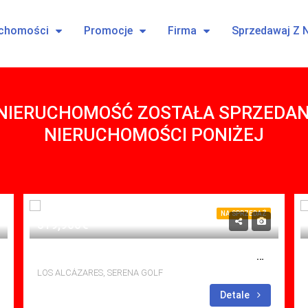
uchomości
Promocje
Firma
Sprzedawaj Z 
 NIERUCHOMOŚĆ ZOSTAŁA SPRZEDAN
NIERUCHOMOŚCI PONIŻEJ
NA SPRZEDAŻ
519,900€
NA SPRZEDAŻ VILLA W SERENA GOLF, LOS ALCAZARES Z BASENEM
LOS ALCÁZARES, SERENA GOLF
sypialne: 3
Łazienki: 2
Detale