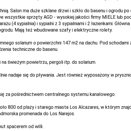
nią. Salon ma duże szklane drzwi i szkło do basenu i ogrodu po
e wszystkie sprzęty AGD - wysokiej jakości firmy MIELE lub pod
rażu (4 sypialnia) i sypialni z 3 sypialniami i 2 łazienkami. Główn
ogrodu. Mają też wbudowane szafy i elektryczne rolety.
mnego solarium o powierzchni 147 m2 na dachu. Pod schodami z
ądzenia techniczne do basenu.
i na świeżym powietrzu, pergoli itp. do solarium.
lnie nadaje się do pływania. Jest również wyposażony w pryszni
 się za pośrednictwem centralnego systemu kanałowego.
ło 800 od plaży i starego miasta Los Alcazares, w którym znajdu
nadmorska promenada do Los Narejos.
ut spacerem od willi.