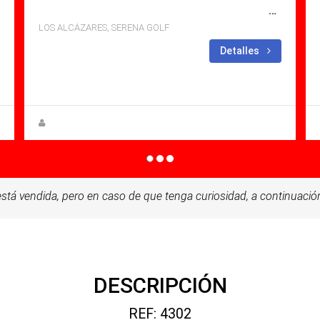
SE VENDE VILLA EN SERENA GOLF, LOS ALCÃ¡ZARES CON PISCINA
LOS ALCÁZARES, SERENA GOLF
Dormitorios: 3
Baños:
Detalles
2
Sq Mt: 112.00
Villa for sale in Serena Golf
Steen Greve
stá vendida, pero en caso de que tenga curiosidad, a continuación
DESCRIPCIÓN
REF: 4302