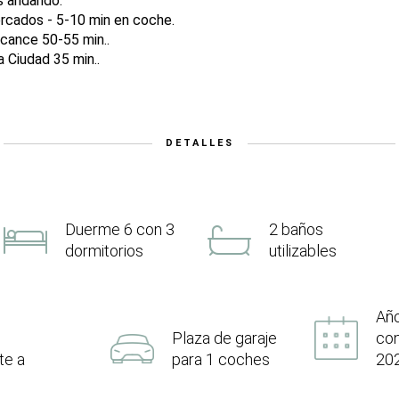
s andando.
rcados - 5-10 min en coche.
icance 50-55 min..
a Ciudad 35 min..
DETALLES
Duerme 6 con 3
2 baños
dormitorios
utilizables
Añ
Plaza de garaje
con
te a
para 1 coches
20