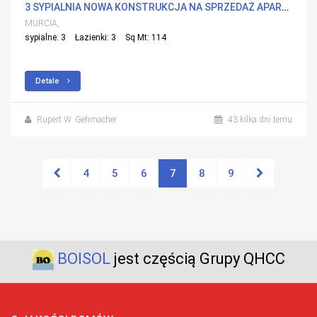
3 SYPIALNIA NOWA KONSTRUKCJA NA SPRZEDAŻ APARTMENT W LA MANGA DEL MAR MENOR, MURCIA Z BASENEM
MURCIA,
sypialne: 3
Łazienki: 3
Sq Mt: 114
Detale
Rupert W. Gehmacher
43 kilka dni temu
4
5
6
7
8
9
BOISOL
jest częścią Grupy QHCC