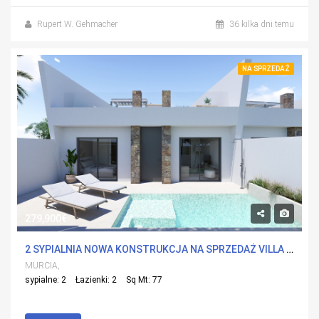
Rupert W. Gehmacher
36 kilka dni temu
NA SPRZEDAŻ
279,900€
2 SYPIALNIA NOWA KONSTRUKCJA NA SPRZEDAŻ VILLA W TORRE-PACHECO, MURCIA
MURCIA,
sypialne: 2
Łazienki: 2
Sq Mt: 77