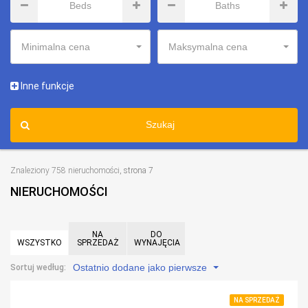
Minimalna cena
Maksymalna cena
Inne funkcje
Szukaj
Znaleziony 758 nieruchomości
, strona 7
NIERUCHOMOŚCI
NA
DO
WSZYSTKO
SPRZEDAŻ
WYNAJĘCIA
Ostatnio dodane jako pierwsze
Sortuj według:
NA SPRZEDAŻ