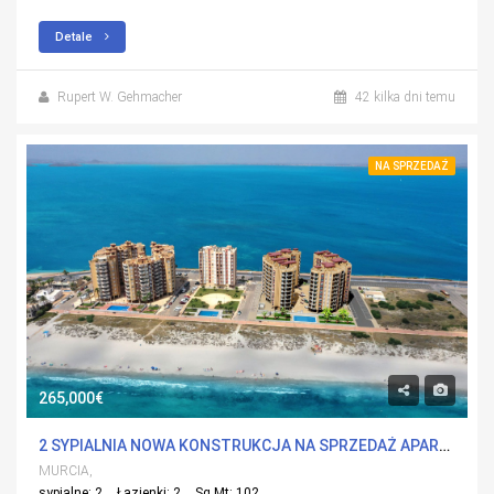
Detale
Rupert W. Gehmacher
42 kilka dni temu
NA SPRZEDAŻ
265,000€
2 SYPIALNIA NOWA KONSTRUKCJA NA SPRZEDAŻ APARTMENT W LA MANGA DEL MAR MENOR, MURCIA Z BASENEM
MURCIA,
sypialne: 2
Łazienki: 2
Sq Mt: 102