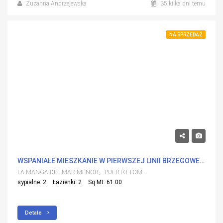
Zuzanna Andrzejewska
35 kilka dni temu
NA SPRZEDAŻ
175,000€
WSPANIAŁE MIESZKANIE W PIERWSZEJ LINII BRZEGOWEJ Z WIDOKIEM NA MORZE ŚRÓDZIEMNE – LA MANGA DEL MAR MENOR
LA MANGA DEL MAR MENOR, - PUERTO TOMAS MAESTRE -
sypialne: 2
Łazienki: 2
Sq Mt: 61.00
Detale