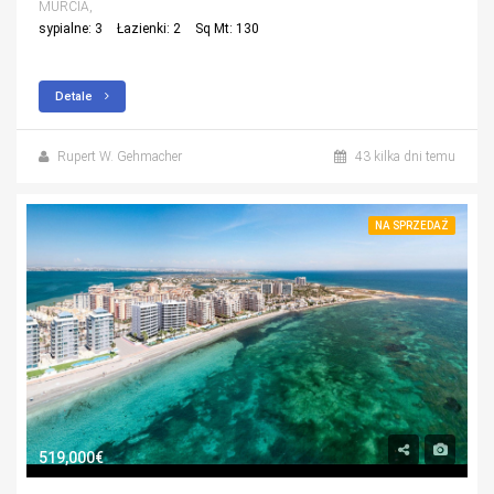
MURCIA,
sypialne: 3
Łazienki: 2
Sq Mt: 130
Detale
Rupert W. Gehmacher
43 kilka dni temu
NA SPRZEDAŻ
519,000€