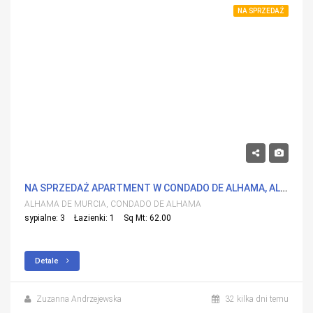
NA SPRZEDAŻ
122,900€
NA SPRZEDAŻ APARTMENT W CONDADO DE ALHAMA, ALHAMA DE MURCIA Z BASENEM
ALHAMA DE MURCIA, CONDADO DE ALHAMA
sypialne: 3
Łazienki: 1
Sq Mt: 62.00
Detale
Zuzanna Andrzejewska
32 kilka dni temu