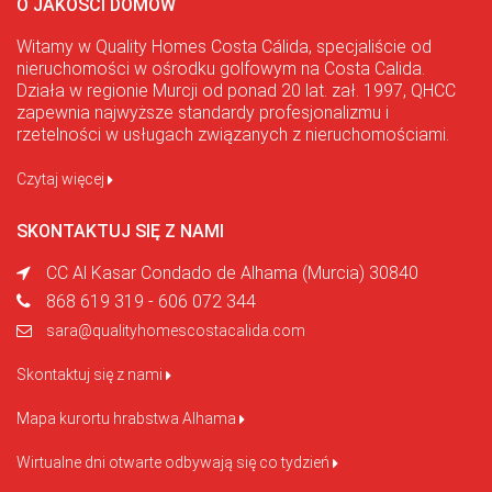
O JAKOŚCI DOMÓW
Witamy w Quality Homes Costa Cálida, specjaliście od
nieruchomości w ośrodku golfowym na Costa Calida.
Działa w regionie Murcji od ponad 20 lat. zał. 1997, QHCC
zapewnia najwyższe standardy profesjonalizmu i
rzetelności w usługach związanych z nieruchomościami.
Czytaj więcej
SKONTAKTUJ SIĘ Z NAMI
CC Al Kasar Condado de Alhama (Murcia) 30840
868 619 319 - 606 072 344
sara@qualityhomescostacalida.com
Skontaktuj się z nami
Mapa kurortu hrabstwa Alhama
Wirtualne dni otwarte odbywają się co tydzień