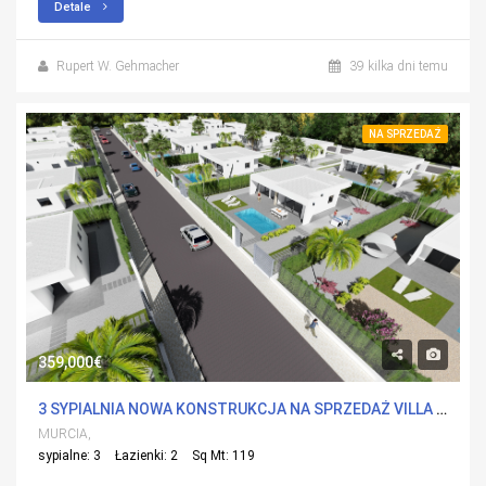
Detale
Rupert W. Gehmacher
39 kilka dni temu
NA SPRZEDAŻ
359,000€
3 SYPIALNIA NOWA KONSTRUKCJA NA SPRZEDAŻ VILLA W CALASPARRA, MURCIA
MURCIA,
sypialne: 3
Łazienki: 2
Sq Mt: 119